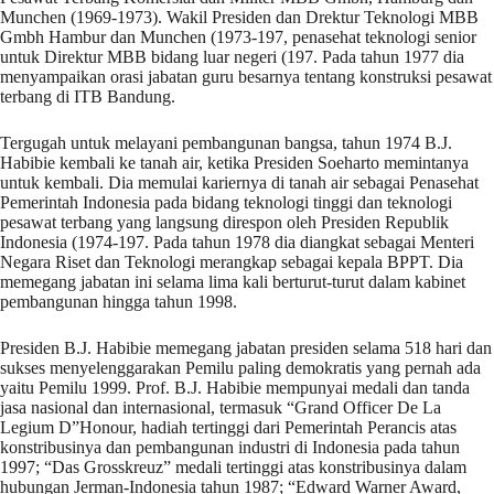
Munchen (1969-1973). Wakil Presiden dan Drektur Teknologi MBB
Gmbh Hambur dan Munchen (1973-197, penasehat teknologi senior
untuk Direktur MBB bidang luar negeri (197. Pada tahun 1977 dia
menyampaikan orasi jabatan guru besarnya tentang konstruksi pesawat
terbang di ITB Bandung.
Tergugah untuk melayani pembangunan bangsa, tahun 1974 B.J.
Habibie kembali ke tanah air, ketika Presiden Soeharto memintanya
untuk kembali. Dia memulai kariernya di tanah air sebagai Penasehat
Pemerintah Indonesia pada bidang teknologi tinggi dan teknologi
pesawat terbang yang langsung direspon oleh Presiden Republik
Indonesia (1974-197. Pada tahun 1978 dia diangkat sebagai Menteri
Negara Riset dan Teknologi merangkap sebagai kepala BPPT. Dia
memegang jabatan ini selama lima kali berturut-turut dalam kabinet
pembangunan hingga tahun 1998.
Presiden B.J. Habibie memegang jabatan presiden selama 518 hari dan
sukses menyelenggarakan Pemilu paling demokratis yang pernah ada
yaitu Pemilu 1999. Prof. B.J. Habibie mempunyai medali dan tanda
jasa nasional dan internasional, termasuk “Grand Officer De La
Legium D”Honour, hadiah tertinggi dari Pemerintah Perancis atas
konstribusinya dan pembangunan industri di Indonesia pada tahun
1997; “Das Grosskreuz” medali tertinggi atas konstribusinya dalam
hubungan Jerman-Indonesia tahun 1987; “Edward Warner Award,