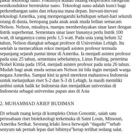
pakar teknologi nano. Fokusnya adalah bidang eksperimen mengenai
semikonduktor berstruktur nano. Teknologi nano adalah kunci bagi
perkembangan sains dan rekayasa masa depan. Inovasi-inovasi
teknologi Amerika, yang mempengaruhi kehidupan sehari-hari seluruh
orang di dunia, bertopang pada anak anak muda brilian semacam
Nelson. Nelson, misalnya, mampu memberdayakan sinar laser dengan
listrik superhemat. Sementara sinar laser biasanya perlu listrik 100
watt, di tangannya cuma perlu 1,5 watt. Pada usia yang belum 32
tahun, Nelson diangkat sebagai profesor di Universitas Lehigh. Itu
setelah ia memecahkan rekor menjadi asisten profesor termuda
sepanjang sejarah pantai timur di Amerika. Ia menjadi asisten profesor
pada usia 25 tahun, sementara sebelumnya, Linus Pauling, penerima
Nobel Kimia pada 1954, menjadi asisten profesor pada usia 26 tahun.
Mudah bagi anak muda semacam Nelson ini bila ingin menjadi warga
negara Amerika. Sampai kini ia getol merekrut mahasiswa Indonesia
untuk melanjutkan riset S-2 dan S-3 di Lehigh. Ia masih memiliki
ambisi untuk balik ke Indonesia dan menjadikan universitas di
Indonesia sebagai universitas papan atas di Asia
2. MUHAMMAD ARIEF BUDIMAN
Di sebuah ruang kerja di kompleks Orion Genomic, salah satu
perusahaan riset bioteknologi terkemuka di Saint Louis, Missouri,
Amerika Serikat. Seorang lelaki Jawa berwajah “dagadu””sebab
senyum tak pernah lepas dari bibirnya”kerap terlihat sedang salat.