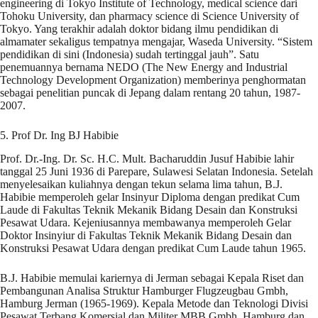
engineering di Tokyo Institute of Technology, medical science dari
Tohoku University, dan pharmacy science di Science University of
Tokyo. Yang terakhir adalah doktor bidang ilmu pendidikan di
almamater sekaligus tempatnya mengajar, Waseda University. “Sistem
pendidikan di sini (Indonesia) sudah tertinggal jauh”. Satu
penemuannya bernama NEDO (The New Energy and Industrial
Technology Development Organization) memberinya penghormatan
sebagai penelitian puncak di Jepang dalam rentang 20 tahun, 1987-
2007.
5. Prof Dr. Ing BJ Habibie
Prof. Dr.-Ing. Dr. Sc. H.C. Mult. Bacharuddin Jusuf Habibie lahir
tanggal 25 Juni 1936 di Parepare, Sulawesi Selatan Indonesia. Setelah
menyelesaikan kuliahnya dengan tekun selama lima tahun, B.J.
Habibie memperoleh gelar Insinyur Diploma dengan predikat Cum
Laude di Fakultas Teknik Mekanik Bidang Desain dan Konstruksi
Pesawat Udara. Kejeniusannya membawanya memperoleh Gelar
Doktor Insinyiur di Fakultas Teknik Mekanik Bidang Desain dan
Konstruksi Pesawat Udara dengan predikat Cum Laude tahun 1965.
B.J. Habibie memulai kariernya di Jerman sebagai Kepala Riset dan
Pembangunan Analisa Struktur Hamburger Flugzeugbau Gmbh,
Hamburg Jerman (1965-1969). Kepala Metode dan Teknologi Divisi
Pesawat Terbang Komersial dan Militer MBB Gmbh, Hamburg dan