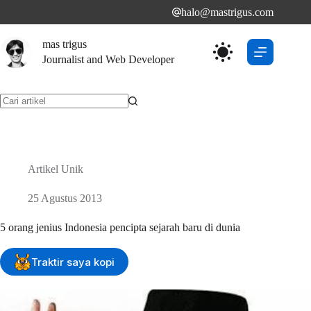
Skip
halo@mastrigus.com
to
content
mas trigus
Journalist and Web Developer
No
results
Artikel Unik
25 Agustus 2013
5 orang jenius Indonesia pencipta sejarah baru di dunia
Traktir saya kopi