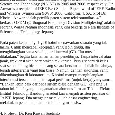
Science and Technology (NAIST) in 2005 and 2008, respectively. Dr.
Anwar is a recipient of IEEE Best Student Paper award of IEEE Radio
and Wireless Symposium (RWS) 2006, California, USA. Prof Dr.
Khoirul Anwar adalah pemilik paten sistem telekomunikasi 4G
berbasis OFDM (Orthogonal Frequency Division Multiplexing) adalah
seorang Warga Negara Indonesia yang kini bekerja di Nara Institute of
Science and Technology, Jepang.
Pada paten kedua, lagi-lagi Khoirul menawarkan sesuatu yang tak
lazim. Untuk mencapai kecepatan yang lebih tinggi, dia
menghilangkan sama sekali guard interval (GI). “Itu mustahil
dilakukan,” begitu kata teman-teman penelitinya. Tanpa interval atau
jarak, frekuensi akan bertabrakan tak keruan. Persis seperti di kelas
saat semua orang bicara kencang secara bersamaan. Istilah ilmiahnya,
terjadi interferensi yang luar biasa. Namun, dengan algoritma yang
dikembangkan di laboratorium, Khoirul mampu menghilangkan
interferensi tersebut dan mencapai performa (unjuk kerja) yang sama.
“Bahkan lebih baik daripada sistem biasa dengan GI,” kata pria 31
tahun ini. Itulah yang mengantarkan alumnus Jurusan Teknik Elektro
Institut Teknologi Bandung tersebut kini menjadi asisten profesor di
JAIST, Jepang. Dia mengajar mata kuliah dasar engineering,
melakukan penelitian, dan membimbing mahasiswa.
4. Profesor Dr. Ken Kawan Soetanto