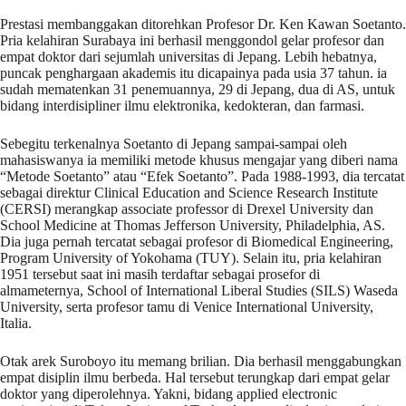
Prestasi membanggakan ditorehkan Profesor Dr. Ken Kawan Soetanto.
Pria kelahiran Surabaya ini berhasil menggondol gelar profesor dan
empat doktor dari sejumlah universitas di Jepang. Lebih hebatnya,
puncak penghargaan akademis itu dicapainya pada usia 37 tahun. ia
sudah mematenkan 31 penemuannya, 29 di Jepang, dua di AS, untuk
bidang interdisipliner ilmu elektronika, kedokteran, dan farmasi.
Sebegitu terkenalnya Soetanto di Jepang sampai-sampai oleh
mahasiswanya ia memiliki metode khusus mengajar yang diberi nama
“Metode Soetanto” atau “Efek Soetanto”. Pada 1988-1993, dia tercatat
sebagai direktur Clinical Education and Science Research Institute
(CERSI) merangkap associate professor di Drexel University dan
School Medicine at Thomas Jefferson University, Philadelphia, AS.
Dia juga pernah tercatat sebagai profesor di Biomedical Engineering,
Program University of Yokohama (TUY). Selain itu, pria kelahiran
1951 tersebut saat ini masih terdaftar sebagai prosefor di
almameternya, School of International Liberal Studies (SILS) Waseda
University, serta profesor tamu di Venice International University,
Italia.
Otak arek Suroboyo itu memang brilian. Dia berhasil menggabungkan
empat disiplin ilmu berbeda. Hal tersebut terungkap dari empat gelar
doktor yang diperolehnya. Yakni, bidang applied electronic