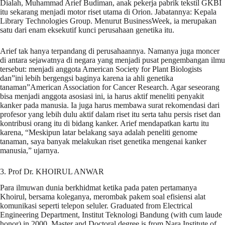
Dialah, Muhammad Arief Budiman, anak pekerja pabrik tekstil GKBI
itu sekarang menjadi motor riset utama di Orion. Jabatannya: Kepala
Library Technologies Group. Menurut BusinessWeek, ia merupakan
satu dari enam eksekutif kunci perusahaan genetika itu.
Arief tak hanya terpandang di perusahaannya. Namanya juga moncer
di antara sejawatnya di negara yang menjadi pusat pengembangan ilmu
tersebut: menjadi anggota American Society for Plant Biologists
dan”ini lebih bergengsi baginya karena ia ahli genetika
tanaman”American Association for Cancer Research. Agar seseorang
bisa menjadi anggota asosiasi ini, ia harus aktif meneliti penyakit
kanker pada manusia. Ia juga harus membawa surat rekomendasi dari
profesor yang lebih dulu aktif dalam riset itu serta tahu persis riset dan
kontribusi orang itu di bidang kanker. Arief mendapatkan kartu itu
karena, “Meskipun latar belakang saya adalah peneliti genome
tanaman, saya banyak melakukan riset genetika mengenai kanker
manusia,” ujarnya.
3. Prof Dr. KHOIRUL ANWAR
Para ilmuwan dunia berkhidmat ketika pada paten pertamanya
Khoirul, bersama koleganya, merombak pakem soal efisiensi alat
komunikasi seperti telepon seluler. Graduated from Electrical
Engineering Department, Institut Teknologi Bandung (with cum laude
honor) in 2000. Master and Doctoral degree is from Nara Institute of