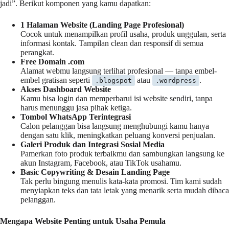
jadi”. Berikut komponen yang kamu dapatkan:
1 Halaman Website (Landing Page Profesional)
Cocok untuk menampilkan profil usaha, produk unggulan, serta
informasi kontak. Tampilan clean dan responsif di semua
perangkat.
Free Domain .com
Alamat webmu langsung terlihat profesional — tanpa embel-
embel gratisan seperti
atau
.
.blogspot
.wordpress
Akses Dashboard Website
Kamu bisa login dan memperbarui isi website sendiri, tanpa
harus menunggu jasa pihak ketiga.
Tombol WhatsApp Terintegrasi
Calon pelanggan bisa langsung menghubungi kamu hanya
dengan satu klik, meningkatkan peluang konversi penjualan.
Galeri Produk dan Integrasi Sosial Media
Pamerkan foto produk terbaikmu dan sambungkan langsung ke
akun Instagram, Facebook, atau TikTok usahamu.
Basic Copywriting & Desain Landing Page
Tak perlu bingung menulis kata-kata promosi. Tim kami sudah
menyiapkan teks dan tata letak yang menarik serta mudah dibaca
pelanggan.
Mengapa Website Penting untuk Usaha Pemula