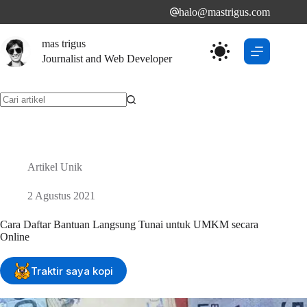
Skip
halo@mastrigus.com
to
content
mas trigus
Journalist and Web Developer
No
results
Artikel Unik
2 Agustus 2021
Cara Daftar Bantuan Langsung Tunai untuk UMKM secara
Online
Traktir saya kopi