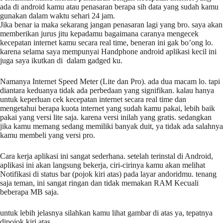
ada di android kamu atau penasaran berapa sih data yang sudah kamu
gunakan dalam waktu sehari 24 jam.
Jika benar ia maka sekarang jangan penasaran lagi yang bro. saya akan
memberikan jurus jitu kepadamu bagaimana caranya mengecek
kecepatan internet kamu secara real time, beneran ini gak bo’ong lo.
karena selama saya mempunyai Handphone android aplikasi kecil ini
juga saya ikutkan di dalam gadged ku.
Namanya Internet Speed Meter (Lite dan Pro). ada dua macam lo. tapi
diantara keduanya tidak ada perbedaan yang signifikan. kalau hanya
untuk keperluan cek kecepatan internet secara real time dan
mengetahui berapa kuota internet yang sudah kamu pakai, lebih baik
pakai yang versi lite saja. karena versi inilah yang gratis. sedangkan
jika kamu memang sedang memiliki banyak duit, ya tidak ada salahnya
kamu membeli yang versi pro.
Cara kerja aplikasi ini sangat sederhana. setelah terinstal di Android,
aplikasi ini akan langsung bekerja, ciri-cirinya kamu akan melihat
Notifikasi di status bar (pojok kiri atas) pada layar andoridmu. tenang
saja teman, ini sangat ringan dan tidak memakan RAM Kecuali
beberapa MB saja.
untuk lebih jelasnya silahkan kamu lihat gambar di atas ya, tepatnya
dipojok kiri atas.