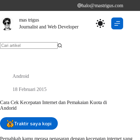
Skip
halo@mastrigus.com
to
content
mas trigus
Journalist and Web Developer
No
results
Android
18 Februari 2015
Cara Cek Kecepatan Internet dan Pemakaian Kuota di
Andorid
Traktir saya kopi
Pernahkah kamu merasa penasaran dengan kecepatan internet yang