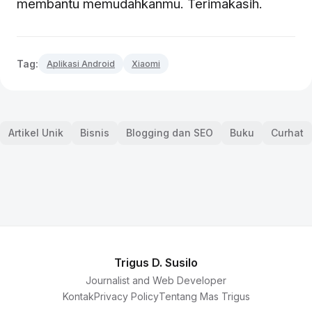
membantu memudahkanmu. Terimakasih.
Tag:
Aplikasi Android
Xiaomi
Artikel Unik
Bisnis
Blogging dan SEO
Buku
Curhat
Trigus D. Susilo
Journalist and Web Developer
Kontak
Privacy Policy
Tentang Mas Trigus