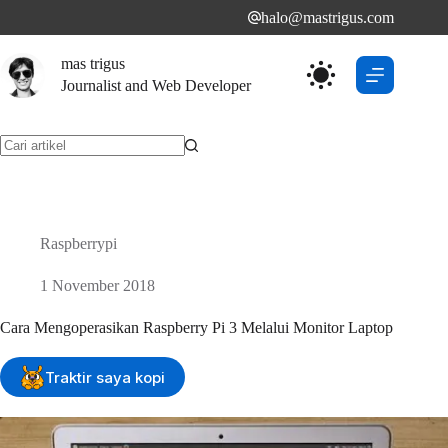
Skip
halo@mastrigus.com
to
content
mas trigus
Journalist and Web Developer
No
results
Raspberrypi
1 November 2018
Cara Mengoperasikan Raspberry Pi 3 Melalui Monitor Laptop
Traktir saya kopi