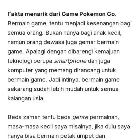
Fakta menarik dari Game Pokemon Go
.
Bermain game, tentu menjadi kesenangan bagi
semua orang. Bukan hanya bagi anak kecil,
namun orang dewasa juga gemar bermain
game. Apalagi dengan dibarengi kemajuan
teknologi berupa
smartphone
dan juga
komputer yang memang dirancang untuk
bermain game. Jadi intinya, bermain game
sekarang sudah lebih mudah untuk semua
kalangan usia.
Beda zaman tentu beda
genre
permainan,
masa-masa kecil saya misalnya, jika dulu saya
hanya bisa bermain petak umpet dan