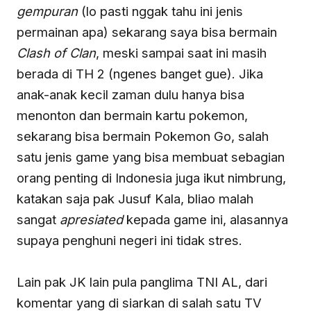
gempuran
(lo pasti nggak tahu ini jenis
permainan apa) sekarang saya bisa bermain
Clash of Clan
, meski sampai saat ini masih
berada di TH 2 (ngenes banget gue). Jika
anak-anak kecil zaman dulu hanya bisa
menonton dan bermain kartu pokemon,
sekarang bisa bermain Pokemon Go, salah
satu jenis game yang bisa membuat sebagian
orang penting di Indonesia juga ikut nimbrung,
katakan saja pak Jusuf Kala, bliao malah
sangat
apresiated
kepada game ini, alasannya
supaya penghuni negeri ini tidak stres.
Lain pak JK lain pula panglima TNI AL, dari
komentar yang di siarkan di salah satu TV