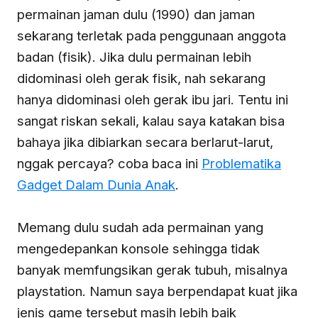
permainan jaman dulu (1990) dan jaman
sekarang terletak pada penggunaan anggota
badan (fisik). Jika dulu permainan lebih
didominasi oleh gerak fisik, nah sekarang
hanya didominasi oleh gerak ibu jari. Tentu ini
sangat riskan sekali, kalau saya katakan bisa
bahaya jika dibiarkan secara berlarut-larut,
nggak percaya? coba baca ini
Problematika
Gadget Dalam Dunia Anak
.
Memang dulu sudah ada permainan yang
mengedepankan konsole sehingga tidak
banyak memfungsikan gerak tubuh, misalnya
playstation. Namun saya berpendapat kuat jika
jenis game tersebut masih lebih baik