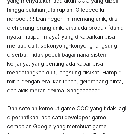
yang menyatakan ada akun COC yang dibeli
hingga puluhan juta rupiah. Gileeeee lu
ndrooo...!!! Dan negeri ini memang unik, diisi
oleh orang-orang unik. Jika ada produk (dunia
nyata maupun maya) yang dikabarkan bisa
meraup duit, sekonyong-konyong langsung
diserbu. Tidak peduli bagaimana sistem
kerjanya, yang penting ada kabar bisa
mendatangkan duit, langsung disikat. Hampir
mirip dengan era ikan lohan, gelombang cinta,
dan akik merah delima. Sangaaaaaar.
Dan setelah kemelut game COC yang tidak lagi
diperhatikan, ada satu developer game
sempalan Google yang membuat game