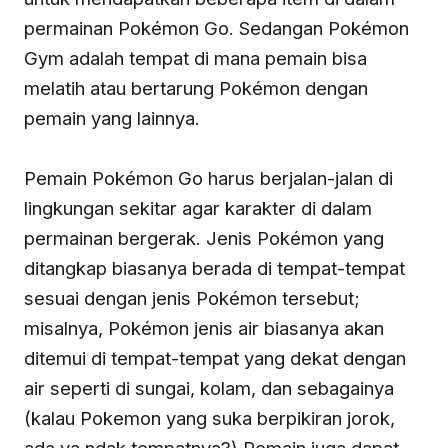
permainan Pokémon Go. Sedangan Pokémon
Gym adalah tempat di mana pemain bisa
melatih atau bertarung Pokémon dengan
pemain yang lainnya.
Pemain Pokémon Go harus berjalan-jalan di
lingkungan sekitar agar karakter di dalam
permainan bergerak. Jenis Pokémon yang
ditangkap biasanya berada di tempat-tempat
sesuai dengan jenis Pokémon tersebut;
misalnya, Pokémon jenis air biasanya akan
ditemui di tempat-tempat yang dekat dengan
air seperti di sungai, kolam, dan sebagainya
(kalau Pokemon yang suka berpikiran jorok,
ada ya ndak tempatnya?) Pemain juga dapat