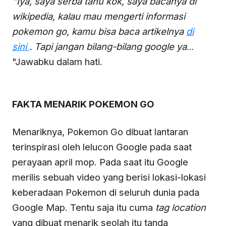
"Iya, saya serba tahu kok, saya bacanya di
wikipedia, kalau mau mengerti informasi
pokemon go, kamu bisa baca artikelnya
di
sini
. Tapi jangan bilang-bilang google ya
...
"Jawabku dalam hati.
FAKTA MENARIK POKEMON GO
Menariknya, Pokemon Go dibuat lantaran
terinspirasi oleh lelucon Google pada saat
perayaan april mop. Pada saat itu Google
merilis sebuah video yang berisi lokasi-lokasi
keberadaan Pokemon di seluruh dunia pada
Google Map. Tentu saja itu cuma
tag location
yang dibuat menarik seolah itu tanda