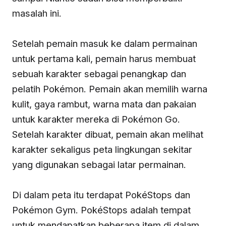
masalah ini.
Setelah pemain masuk ke dalam permainan
untuk pertama kali, pemain harus membuat
sebuah karakter sebagai penangkap dan
pelatih Pokémon. Pemain akan memilih warna
kulit, gaya rambut, warna mata dan pakaian
untuk karakter mereka di Pokémon Go.
Setelah karakter dibuat, pemain akan melihat
karakter sekaligus peta lingkungan sekitar
yang digunakan sebagai latar permainan.
Di dalam peta itu terdapat PokéStops dan
Pokémon Gym. PokéStops adalah tempat
untuk mendapatkan beberapa item di dalam