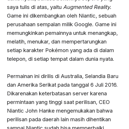
saya tulis di atas, yaitu
Augmented Reality.
Game ini dikembangkan oleh Niantic, sebuah
perusahaan sempalan milik Google. Game ini
memungkinkan pemainnya untuk menangkap,
melatih, menukar, dan mempertarungkan
setiap karakter Pokémon yang ada di dalam
telepon, di setiap tempat dalam dunia nyata.
Permainan ini dirilis di Australia, Selandia Baru
dan Amerika Serikat pada tanggal 6 Juli 2016.
Dikarenakan keterbatasan server karena
permintaan yang tinggi saat perilisan, CEO
Niantic John Hanke mengemukakan bahwa
perilisan pada daerah lain masih dihentikan
sampai Niantic sudah bisa memperbaiki