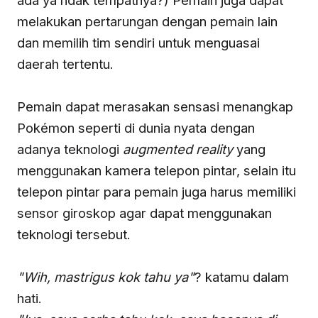
melakukan pertarungan dengan pemain lain
dan memilih tim sendiri untuk menguasai
daerah tertentu.
Pemain dapat merasakan sensasi menangkap
Pokémon seperti di dunia nyata dengan
adanya teknologi
augmented reality
yang
menggunakan kamera telepon pintar, selain itu
telepon pintar para pemain juga harus memiliki
sensor giroskop agar dapat menggunakan
teknologi tersebut.
"Wih, mastrigus kok tahu ya"
? katamu dalam
hati.