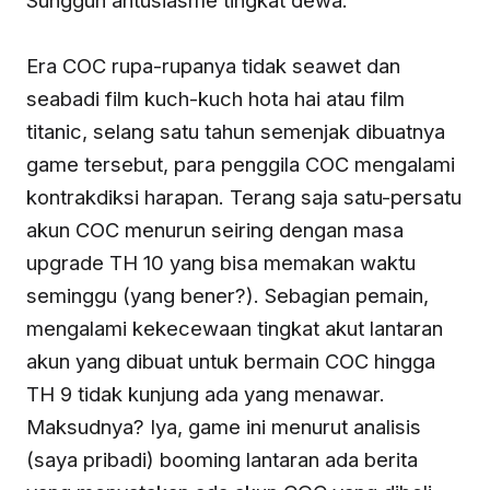
Sungguh antusiasme tingkat dewa.
Era COC rupa-rupanya tidak seawet dan
seabadi film kuch-kuch hota hai atau film
titanic, selang satu tahun semenjak dibuatnya
game tersebut, para penggila COC mengalami
kontrakdiksi harapan. Terang saja satu-persatu
akun COC menurun seiring dengan masa
upgrade TH 10 yang bisa memakan waktu
seminggu (yang bener?). Sebagian pemain,
mengalami kekecewaan tingkat akut lantaran
akun yang dibuat untuk bermain COC hingga
TH 9 tidak kunjung ada yang menawar.
Maksudnya? Iya, game ini menurut analisis
(saya pribadi) booming lantaran ada berita