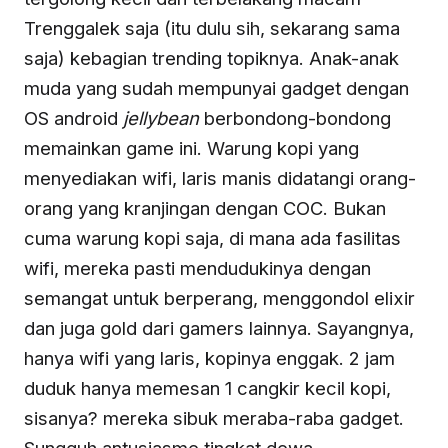
Trenggalek saja (itu dulu sih, sekarang sama
saja) kebagian trending topiknya. Anak-anak
muda yang sudah mempunyai gadget dengan
OS android
jellybean
berbondong-bondong
memainkan game ini. Warung kopi yang
menyediakan wifi, laris manis didatangi orang-
orang yang kranjingan dengan COC. Bukan
cuma warung kopi saja, di mana ada fasilitas
wifi, mereka pasti mendudukinya dengan
semangat untuk berperang, menggondol elixir
dan juga gold dari gamers lainnya. Sayangnya,
hanya wifi yang laris, kopinya enggak. 2 jam
duduk hanya memesan 1 cangkir kecil kopi,
sisanya? mereka sibuk meraba-raba gadget.