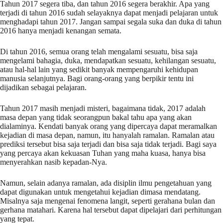
Tahun 2017 segera tiba, dan tahun 2016 segera berakhir. Apa yang
terjadi di tahun 2016 sudah selayaknya dapat menjadi pelajaran untuk
menghadapi tahun 2017. Jangan sampai segala suka dan duka di tahun
2016 hanya menjadi kenangan semata.
Di tahun 2016, semua orang telah mengalami sesuatu, bisa saja
mengelami bahagia, duka, mendapatkan sesuatu, kehilangan sesuatu,
atau hal-hal lain yang sedikit banyak mempengaruhi kehidupan
manusia selanjutnya. Bagi orang-orang yang berpikir tentu ini
dijadikan sebagai pelajaran.
Tahun 2017 masih menjadi misteri, bagaimana tidak, 2017 adalah
masa depan yang tidak seorangpun bakal tahu apa yang akan
dialaminya. Kendati banyak orang yang dipercaya dapat meramalkan
kejadian di masa depan, namun, itu hanyalah ramalan. Ramalan atau
prediksi tersebut bisa saja terjadi dan bisa saja tidak terjadi. Bagi saya
yang percaya akan kekuasan Tuhan yang maha kuasa, hanya bisa
menyerahkan nasib kepadan-Nya.
Namun, selain adanya ramalan, ada disiplin ilmu pengetahuan yang
dapat digunakan untuk mengetahui kejadian dimasa mendatang.
Misalnya saja mengenai fenomena langit, seperti gerahana bulan dan
gerhana matahari. Karena hal tersebut dapat dipelajari dari perhitungan
yang tepat.