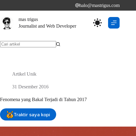
Skip
halo@mastrigus.com
to
content
mas trigus
Journalist and Web Developer
No
results
Artikel Unik
31 Desember 2016
Fenomena yang Bakal Terjadi di Tahun 2017
Traktir saya kopi