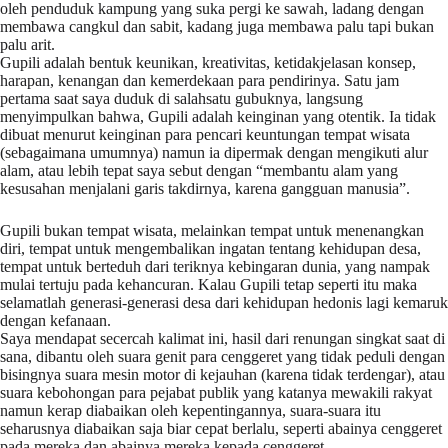
oleh penduduk kampung yang suka pergi ke sawah, ladang dengan
membawa cangkul dan sabit, kadang juga membawa palu tapi bukan
palu arit.
Gupili adalah bentuk keunikan, kreativitas, ketidakjelasan konsep,
harapan, kenangan dan kemerdekaan para pendirinya. Satu jam
pertama saat saya duduk di salahsatu gubuknya, langsung
menyimpulkan bahwa, Gupili adalah keinginan yang otentik. Ia tidak
dibuat menurut keinginan para pencari keuntungan tempat wisata
(sebagaimana umumnya) namun ia dipermak dengan mengikuti alur
alam, atau lebih tepat saya sebut dengan “membantu alam yang
kesusahan menjalani garis takdirnya, karena gangguan manusia”.
Gupili bukan tempat wisata, melainkan tempat untuk menenangkan
diri, tempat untuk mengembalikan ingatan tentang kehidupan desa,
tempat untuk berteduh dari teriknya kebingaran dunia, yang nampak
mulai tertuju pada kehancuran. Kalau Gupili tetap seperti itu maka
selamatlah generasi-generasi desa dari kehidupan hedonis lagi kemaruk
dengan kefanaan.
Saya mendapat secercah kalimat ini, hasil dari renungan singkat saat di
sana, dibantu oleh suara genit para cenggeret yang tidak peduli dengan
bisingnya suara mesin motor di kejauhan (karena tidak terdengar), atau
suara kebohongan para pejabat publik yang katanya mewakili rakyat
namun kerap diabaikan oleh kepentingannya, suara-suara itu
seharusnya diabaikan saja biar cepat berlalu, seperti abainya cenggeret
pada mereka dan abainya mereka kepada cenggeret.