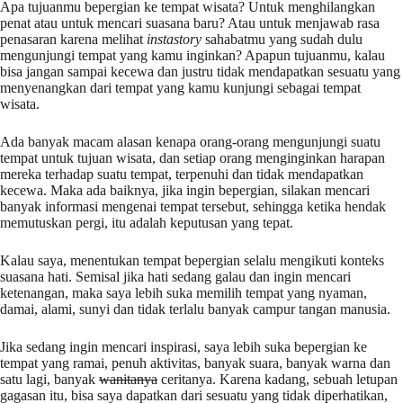
Apa tujuanmu bepergian ke tempat wisata? Untuk menghilangkan
penat atau untuk mencari suasana baru? Atau untuk menjawab rasa
penasaran karena melihat
instastory
sahabatmu yang sudah dulu
mengunjungi tempat yang kamu inginkan? Apapun tujuanmu, kalau
bisa jangan sampai kecewa dan justru tidak mendapatkan sesuatu yang
menyenangkan dari tempat yang kamu kunjungi sebagai tempat
wisata.
Ada banyak macam alasan kenapa orang-orang mengunjungi suatu
tempat untuk tujuan wisata, dan setiap orang menginginkan harapan
mereka terhadap suatu tempat, terpenuhi dan tidak mendapatkan
kecewa. Maka ada baiknya, jika ingin bepergian, silakan mencari
banyak informasi mengenai tempat tersebut, sehingga ketika hendak
memutuskan pergi, itu adalah keputusan yang tepat.
Kalau saya, menentukan tempat bepergian selalu mengikuti konteks
suasana hati. Semisal jika hati sedang galau dan ingin mencari
ketenangan, maka saya lebih suka memilih tempat yang nyaman,
damai, alami, sunyi dan tidak terlalu banyak campur tangan manusia.
Jika sedang ingin mencari inspirasi, saya lebih suka bepergian ke
tempat yang ramai, penuh aktivitas, banyak suara, banyak warna dan
satu lagi, banyak
wanitanya
ceritanya. Karena kadang, sebuah letupan
gagasan itu, bisa saya dapatkan dari sesuatu yang tidak diperhatikan,