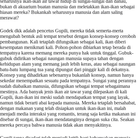
seharusnya ikan-ikan air tawar hidup di sungai-sungai dan danau,
bukan di akuarium buatan manusia dan meletakkan ikan-ikan sebagai
hiasan mereka? Bukankah seharusnya manusia dan alam saling
merawat?
Godek dkk adalah pencetus Gupili, mereka tidak semerta-merta
mengubah bentuk asli tempat tersebut dengan konsep-konsep ceroboh
pembangunan. Kali tetaplah difungsikan sebagai kali, ikan diberi
kesempatan menikmati kali. Pohon-pohon dibiarkan tetap berada di
tempatnya karena memang mereka punya hak untuk tinggal. Gubuk-
gubuk didirikan sebagai naungan manusia supaya tahan dengan
kehidupan alam yang memang jauh lebih keras, atau sebagai naungan
batu-batu lumpang tua yang dipungut dari pinggir kali di dekatnya.
Konsep yang dihadirkan sebenarnya bukanlah konsep, namun hanya
sekedar menempatkan sesuatu pada tempatnya. Sungai yang perannya
sudah diabaikan manusia, difungsikan sebagai tempat sebagaimana
mestinya. Ada banyak jenis ikan air tawar yang dilepaskan di kali
Gupili, ikan-ikan ini meski sudah mendapatkan tempat yang layak,
namun tidak berarti abai kepada manusia. Mereka tetaplah bersahabat,
dengan makanan yang telah disiapkan untuk ikan-ikan ini, malah
menjadi media interaksi yang romantis, terang saja ketika makanan ini
disebar di sungai, ikan-ikan mendatanginya dengan suka cita. Seakan
mereka percaya bahwa manusia tidak akan menyakitinya.
Gupili tanpa disadari telah menjadi kritik bagi kebanyakan manusia.