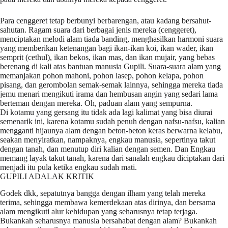
Para cenggeret tetap berbunyi berbarengan, atau kadang bersahut-
sahutan. Ragam suara dari berbagai jenis mereka (cenggeret),
menciptakan melodi alam tiada banding, menghasilkan harmoni suara
yang memberikan ketenangan bagi ikan-ikan koi, ikan wader, ikan
semprit (cethul), ikan bekos, ikan mas, dan ikan mujair, yang bebas
berenang di kali atas bantuan manusia Gupili. Suara-suara alam yang
memanjakan pohon mahoni, pohon lasep, pohon kelapa, pohon
pisang, dan gerombolan semak-semak lainnya, sehingga mereka tiada
jemu menari mengikuti irama dan hembusan angin yang sedari lama
berteman dengan mereka. Oh, paduan alam yang sempurna.
Di kotamu yang gersang itu tidak ada lagi kalimat yang bisa diurai
semenarik ini, karena kotamu sudah penuh dengan nafsu-nafsu, kalian
mengganti hijaunya alam dengan beton-beton keras berwarna kelabu,
seakan menyiratkan, nampaknya, engkau manusia, sepertinya takut
dengan tanah, dan menutup diri kalian dengan semen. Dan Engkau
memang layak takut tanah, karena dari sanalah engkau diciptakan dari
menjadi itu pula ketika engkau sudah mati.
GUPILI ADALAK KRITIK
Godek dkk, sepatutnya bangga dengan ilham yang telah mereka
terima, sehingga membawa kemerdekaan atas dirinya, dan bersama
alam mengikuti alur kehidupan yang seharusnya tetap terjaga.
Bukankah seharusnya manusia bersahabat dengan alam? Bukankah