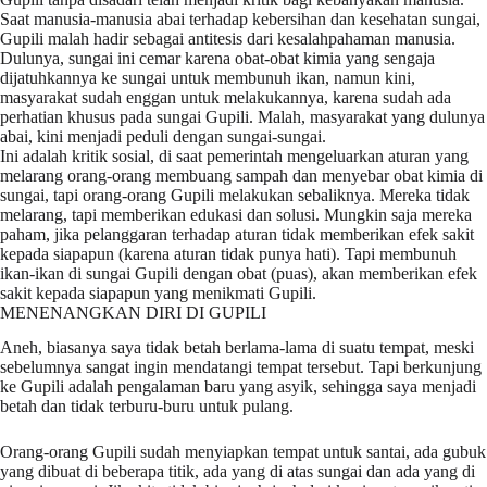
Saat manusia-manusia abai terhadap kebersihan dan kesehatan sungai,
Gupili malah hadir sebagai antitesis dari kesalahpahaman manusia.
Dulunya, sungai ini cemar karena obat-obat kimia yang sengaja
dijatuhkannya ke sungai untuk membunuh ikan, namun kini,
masyarakat sudah enggan untuk melakukannya, karena sudah ada
perhatian khusus pada sungai Gupili. Malah, masyarakat yang dulunya
abai, kini menjadi peduli dengan sungai-sungai.
Ini adalah kritik sosial, di saat pemerintah mengeluarkan aturan yang
melarang orang-orang membuang sampah dan menyebar obat kimia di
sungai, tapi orang-orang Gupili melakukan sebaliknya. Mereka tidak
melarang, tapi memberikan edukasi dan solusi. Mungkin saja mereka
paham, jika pelanggaran terhadap aturan tidak memberikan efek sakit
kepada siapapun (karena aturan tidak punya hati). Tapi membunuh
ikan-ikan di sungai Gupili dengan obat (puas), akan memberikan efek
sakit kepada siapapun yang menikmati Gupili.
MENENANGKAN DIRI DI GUPILI
Aneh, biasanya saya tidak betah berlama-lama di suatu tempat, meski
sebelumnya sangat ingin mendatangi tempat tersebut. Tapi berkunjung
ke Gupili adalah pengalaman baru yang asyik, sehingga saya menjadi
betah dan tidak terburu-buru untuk pulang.
Orang-orang Gupili sudah menyiapkan tempat untuk santai, ada gubuk
yang dibuat di beberapa titik, ada yang di atas sungai dan ada yang di