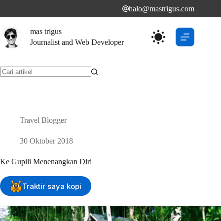
Skip
halo@mastrigus.com
to
content
mas trigus
Journalist and Web Developer
No
results
Travel Blogger
30 Oktober 2018
Ke Gupili Menenangkan Diri
Traktir saya kopi