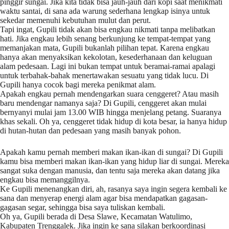
pinggir sungai. Jika kita tidak bisa jauh-jauh dari kopi saat menikmati
waktu santai, di sana ada warung sederhana lengkap isinya untuk
sekedar memenuhi kebutuhan mulut dan perut.
Tapi ingat, Gupili tidak akan bisa engkau nikmati tanpa melibatkan
hati. Jika engkau lebih senang berkunjung ke tempat-tempat yang
memanjakan mata, Gupili bukanlah pilihan tepat. Karena engkau
hanya akan menyaksikan kekolotan, kesederhanaan dan keluguan
alam pedesaan. Lagi ini bukan tempat untuk beramai-ramai apalagi
untuk terbahak-bahak menertawakan sesuatu yang tidak lucu. Di
Gupili hanya cocok bagi mereka penikmat alam.
Apakah engkau pernah mendengarkan suara cenggeret? Atau masih
baru mendengar namanya saja? Di Gupili, cenggeret akan mulai
bernyanyi mulai jam 13.00 WIB hingga menjelang petang. Suaranya
khas sekali. Oh ya, cenggeret tidak hidup di kota besar, ia hanya hidup
di hutan-hutan dan pedesaan yang masih banyak pohon.
Apakah kamu pernah memberi makan ikan-ikan di sungai? Di Gupili
kamu bisa memberi makan ikan-ikan yang hidup liar di sungai. Mereka
sangat suka dengan manusia, dan tentu saja mereka akan datang jika
engkau bisa memanggilnya.
Ke Gupili menenangkan diri, ah, rasanya saya ingin segera kembali ke
sana dan menyerap energi alam agar bisa mendapatkan gagasan-
gagasan segar, sehingga bisa saya tuliskan kembali.
Oh ya, Gupili berada di Desa Slawe, Kecamatan Watulimo,
Kabupaten Trenggalek. Jika ingin ke sana silakan berkoordinasi