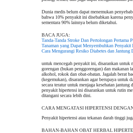
Dunia medis belum dapat menemukan penyebab pas
bahwa 10% penyakit ini disebabkan karena penyak
sementara 90% lainnya belum diketahui.
BACA JUGA:
Tanda-Tanda Stroke Dan Pertolongan Pertama Pa
Tanaman yang Dapat Menyembuhkan Penyakit D
Cara Mengurangi Resiko Diabetes dan Jantung 
untuk mencegah penyakit ini, disarankan untuk 
gorengan (bukan penggorengan) dan makanan lai
alkohol, rokok dan obat-obatan. Jagalah berat bad
(kegemukan), disarankan agar berupaya untuk d
secara teratur untuk menjaga kesehatan jantung 
penyakit hipertensi ini disarankan untuk rutin m
ditangani secara lebih dini.
CARA MENGATASI HIPERTENSI DENGA
Penyakit hipertensi atau tekanan darah tinggi j
BAHAN-BAHAN OBAT HERBAL HIPERTE