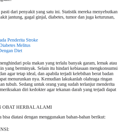
ti dari penyakit yang satu ini. Statistik mereka menyebutkan
it jantung, gagal ginjal, diabetes, tumor dan juga keturunan,
da Penderita Stroke
iabetes Melitus
Dengan Diet
menghindari pola makan yang terlalu banyak garam, lemak atau
n yang berminyak. Selain itu hindari kebiasaan mengkonsumsi
an agar tetap ideal, dan apabila terjadi kelebihan berat badan
apat menurunkan nya. Kemudian lakukanlah olahraga ringan
dan tubuh. Sedang untuk orang yang sudah terlanjur menderita
emeriksakan diri kedokter agar tekanan darah yang terjadi dapat
N OBAT HERBAL ALAMI
uga bisa diatasi dengan menggunakan bahan-bahan berikut:
NSI: