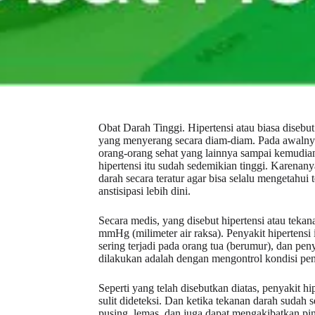
Obat Darah Tinggi. Hipertensi atau biasa disebut
yang menyerang secara diam-diam. Pada awalnya,
orang-orang sehat yang lainnya sampai kemudian
hipertensi itu sudah sedemikian tinggi. Karena
darah secara teratur agar bisa selalu mengetahu
anstisipasi lebih dini.
Secara medis, yang disebut hipertensi atau tek
mmHg (milimeter air raksa). Penyakit hipertensi
sering terjadi pada orang tua (berumur), dan pen
dilakukan adalah dengan mengontrol kondisi penya
Seperti yang telah disebutkan diatas, penyakit h
sulit dideteksi. Dan ketika tekanan darah sudah
pusing, lemas, dan juga dapat mengakibatkan pin