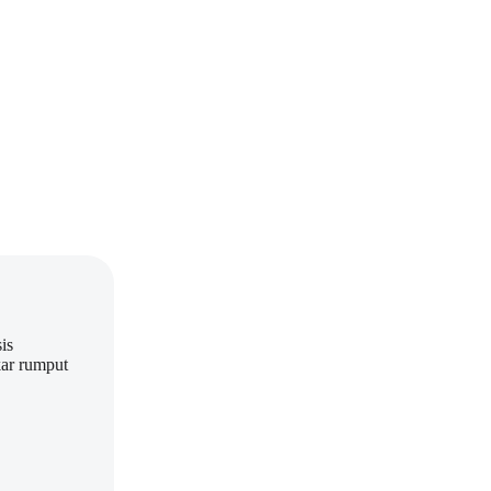
is
kar rumput