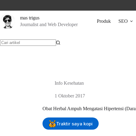
Skip
to
content
mas trigus
Produk
SEO
Journalist and Web Developer
No
results
Info Kesehatan
1 Oktober 2017
Obat Herbal Ampuh Mengatasi Hipertensi (Dara
Traktir saya kopi