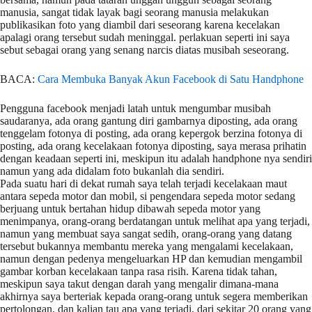
manusia, sangat tidak layak bagi seorang manusia melakukan
publikasikan foto yang diambil dari seseorang karena kecelakan
apalagi orang tersebut sudah meninggal. perlakuan seperti ini saya
sebut sebagai orang yang senang narcis diatas musibah seseorang.
BACA:
Cara Membuka Banyak Akun Facebook di Satu Handphone
Pengguna facebook menjadi latah untuk mengumbar musibah
saudaranya, ada orang gantung diri gambarnya diposting, ada orang
tenggelam fotonya di posting, ada orang kepergok berzina fotonya di
posting, ada orang kecelakaan fotonya diposting, saya merasa prihatin
dengan keadaan seperti ini, meskipun itu adalah handphone nya sendiri
namun yang ada didalam foto bukanlah dia sendiri.
Pada suatu hari di dekat rumah saya telah terjadi kecelakaan maut
antara sepeda motor dan mobil, si pengendara sepeda motor sedang
berjuang untuk bertahan hidup dibawah sepeda motor yang
menimpanya, orang-orang berdatangan untuk melihat apa yang terjadi,
namun yang membuat saya sangat sedih, orang-orang yang datang
tersebut bukannya membantu mereka yang mengalami kecelakaan,
namun dengan pedenya mengeluarkan HP dan kemudian mengambil
gambar korban kecelakaan tanpa rasa risih. Karena tidak tahan,
meskipun saya takut dengan darah yang mengalir dimana-mana
akhirnya saya berteriak kepada orang-orang untuk segera memberikan
pertolongan, dan kalian tau apa yang terjadi, dari sekitar 20 orang yang