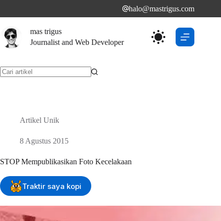
Skip
halo@mastrigus.com
to
content
mas trigus
Journalist and Web Developer
No
results
Artikel Unik
8 Agustus 2015
STOP Mempublikasikan Foto Kecelakaan
Traktir saya kopi