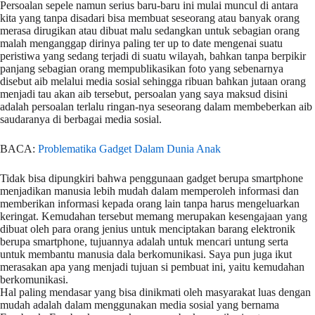
Persoalan sepele namun serius baru-baru ini mulai muncul di antara
kita yang tanpa disadari bisa membuat seseorang atau banyak orang
merasa dirugikan atau dibuat malu sedangkan untuk sebagian orang
malah menganggap dirinya paling ter up to date mengenai suatu
peristiwa yang sedang terjadi di suatu wilayah, bahkan tanpa berpikir
panjang sebagian orang mempublikasikan foto yang sebenarnya
disebut aib melalui media sosial sehingga ribuan bahkan jutaan orang
menjadi tau akan aib tersebut, persoalan yang saya maksud disini
adalah persoalan terlalu ringan-nya seseorang dalam membeberkan aib
saudaranya di berbagai media sosial.
BACA:
Problematika Gadget Dalam Dunia Anak
Tidak bisa dipungkiri bahwa penggunaan gadget berupa smartphone
menjadikan manusia lebih mudah dalam memperoleh informasi dan
memberikan informasi kepada orang lain tanpa harus mengeluarkan
keringat. Kemudahan tersebut memang merupakan kesengajaan yang
dibuat oleh para orang jenius untuk menciptakan barang elektronik
berupa smartphone, tujuannya adalah untuk mencari untung serta
untuk membantu manusia dala berkomunikasi. Saya pun juga ikut
merasakan apa yang menjadi tujuan si pembuat ini, yaitu kemudahan
berkomunikasi.
Hal paling mendasar yang bisa dinikmati oleh masyarakat luas dengan
mudah adalah dalam menggunakan media sosial yang bernama