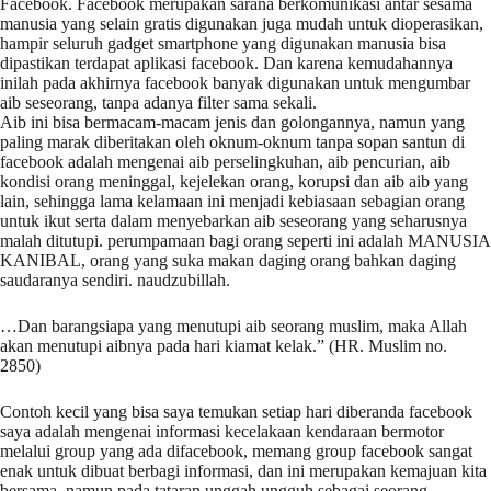
Facebook. Facebook merupakan sarana berkomunikasi antar sesama
manusia yang selain gratis digunakan juga mudah untuk dioperasikan,
hampir seluruh gadget smartphone yang digunakan manusia bisa
dipastikan terdapat aplikasi facebook. Dan karena kemudahannya
inilah pada akhirnya facebook banyak digunakan untuk mengumbar
aib seseorang, tanpa adanya filter sama sekali.
Aib ini bisa bermacam-macam jenis dan golongannya, namun yang
paling marak diberitakan oleh oknum-oknum tanpa sopan santun di
facebook adalah mengenai aib perselingkuhan, aib pencurian, aib
kondisi orang meninggal, kejelekan orang, korupsi dan aib aib yang
lain, sehingga lama kelamaan ini menjadi kebiasaan sebagian orang
untuk ikut serta dalam menyebarkan aib seseorang yang seharusnya
malah ditutupi. perumpamaan bagi orang seperti ini adalah MANUSIA
KANIBAL, orang yang suka makan daging orang bahkan daging
saudaranya sendiri. naudzubillah.
…Dan barangsiapa yang menutupi aib seorang muslim, maka Allah
akan menutupi aibnya pada hari kiamat kelak.” (HR. Muslim no.
2850)
Contoh kecil yang bisa saya temukan setiap hari diberanda facebook
saya adalah mengenai informasi kecelakaan kendaraan bermotor
melalui group yang ada difacebook, memang group facebook sangat
enak untuk dibuat berbagi informasi, dan ini merupakan kemajuan kita
bersama, namun pada tataran unggah ungguh sebagai seorang