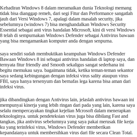
Kehadiran Windows 8 dalam meramaikan dunia Teknologi memang
tidak bisa dianggap remeh, dari segi Fitur dan Performance sangatlah
jauh dari Versi Windows 7, apalagi dalam masalah security, jika
sebelumnya (windows 7) bisa menghandalkan Windows Security
Essential sebagai anti virus handalan Microsoft, kini di versi Windows
8 telah di sempurnakan Windows Defender sebagai Antivirus bawaan
yang bisa mengamankan komputer anda dengan senpurna.
saya sendiri sudah membuktikan keampuhan Windows Defender
Bawaan Windows 8 ini sebagai antivirus handalan di laptop saya, dan
ternyata fitur friendly and Smooth sekaligus sangat sederhana ini
begitu memukau saya. bagaimana tidak, ketika teman-teman sekantor
saya sedang kebingungan dengan infeksi virus sality ataupun virus
FBI, saya hanya tersenyum dan bernafas lega karena bisa aman dari
infeksi virus.
jika dibandingkan dengan Antivirus lain, jelaslah antivirus bawaan ini
mempunyai kinerja yang lebih ringan dari pada yang lain, karena saya
selalu mempercayakan tingkat kejelian Mcrosoft dalam menerapkan
teknologinya. untuk pendeteksian virus juga bisa dibilang Fast and
tangkas, jika antivirus sebelumnya yang saya pakai merusak file kerja
ku yang terinfeksi virus, Windows Defender memberikan
kepandaianya untuk membersihkan virus dari file secara Clean Total.