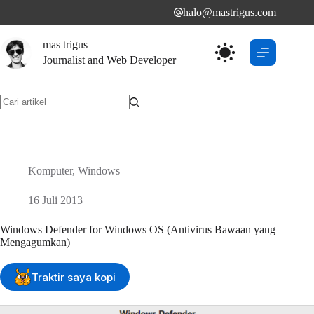
Skip
halo@mastrigus.com
to
content
mas trigus
Journalist and Web Developer
No
results
Komputer
,
Windows
16 Juli 2013
Windows Defender for Windows OS (Antivirus Bawaan yang
Mengagumkan)
Traktir saya kopi