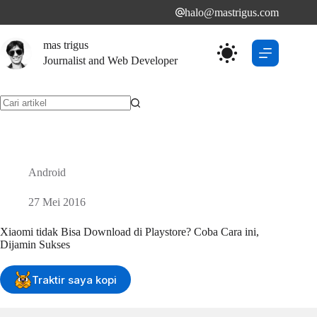
Skip
halo@mastrigus.com
to
content
mas trigus
Journalist and Web Developer
No
results
Android
27 Mei 2016
Xiaomi tidak Bisa Download di Playstore? Coba Cara ini,
Dijamin Sukses
Traktir saya kopi