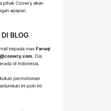
a pihak Coowry akan
ngan apapun.
DI BLOG
email kepada mas
Faruqi
el@coowry.com
. Dia
rada di Indonesia.
lakukan permohonan
umkan ini poin ini: