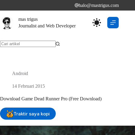
Skip
halo@mastrigus.com
to
content
mas trigus
Journalist and Web Developer
No
results
Android
14 Februari 2015
Download Game Dead Runner Pro (Free Download)
Traktir saya kopi