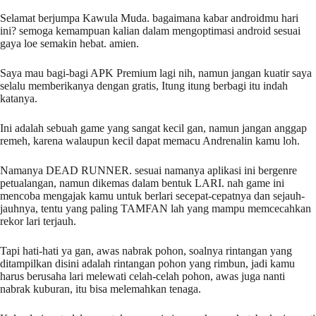
Selamat berjumpa Kawula Muda. bagaimana kabar androidmu hari
ini? semoga kemampuan kalian dalam mengoptimasi android sesuai
gaya loe semakin hebat. amien.
Saya mau bagi-bagi APK Premium lagi nih, namun jangan kuatir saya
selalu memberikanya dengan gratis, Itung itung berbagi itu indah
katanya.
Ini adalah sebuah game yang sangat kecil gan, namun jangan anggap
remeh, karena walaupun kecil dapat memacu Andrenalin kamu loh.
Namanya DEAD RUNNER. sesuai namanya aplikasi ini bergenre
petualangan, namun dikemas dalam bentuk LARI. nah game ini
mencoba mengajak kamu untuk berlari secepat-cepatnya dan sejauh-
jauhnya, tentu yang paling TAMFAN lah yang mampu memcecahkan
rekor lari terjauh.
Tapi hati-hati ya gan, awas nabrak pohon, soalnya rintangan yang
ditampilkan disini adalah rintangan pohon yang rimbun, jadi kamu
harus berusaha lari melewati celah-celah pohon, awas juga nanti
nabrak kuburan, itu bisa melemahkan tenaga.