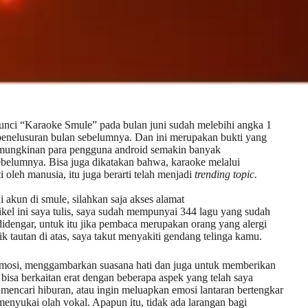
kunci “Karaoke Smule” pada bulan juni sudah melebihi angka 1
nd penelusuran bulan sebelumnya. Dan ini merupakan bukti yang
ungkinan para pengguna android semakin banyak
ebelumnya. Bisa juga dikatakan bahwa, karaoke melalui
 oleh manusia, itu juga berarti telah menjadi
trending topic.
akun di smule, silahkan saja akses alamat
tikel ini saya tulis, saya sudah mempunyai 344 lagu yang sudah
didengar, untuk itu jika pembaca merupakan orang yang alergi
ik tautan di atas, saya takut menyakiti gendang telinga kamu.
mosi, menggambarkan suasana hati dan juga untuk memberikan
 bisa berkaitan erat dengan beberapa aspek yang telah saya
n mencari hiburan, atau ingin meluapkan emosi lantaran bertengkar
enyukai olah vokal. Apapun itu, tidak ada larangan bagi