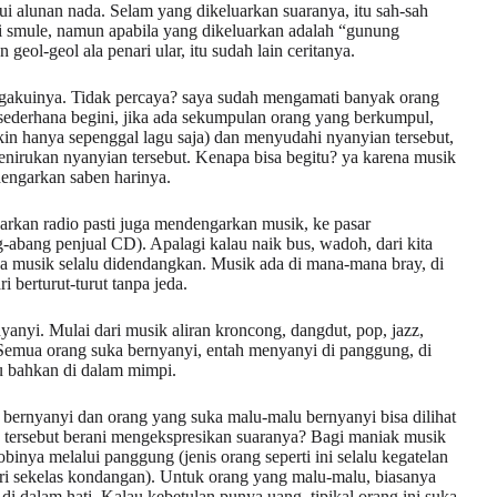
 alunan nada. Selam yang dikeluarkan suaranya, itu sah-sah
si smule, namun apabila yang dikeluarkan adalah “gunung
eol-geol ala penari ular, itu sudah lain ceritanya.
engakuinya. Tidak percaya? saya sudah mengamati banyak orang
 sederhana begini, jika ada sekumpulan orang yang berkumpul,
kin hanya sepenggal lagu saja) dan menyudahi nyanyian tersebut,
enirukan nyanyian tersebut. Kenapa bisa begitu? ya karena musik
engarkan saben harinya.
rkan radio pasti juga mendengarkan musik, ke pasar
abang penjual CD). Apalagi kalau naik bus, wadoh, dari kita
nya musik selalu didendangkan. Musik ada di mana-mana bray, di
 berturut-turut tanpa jeda.
yanyi. Mulai dari musik aliran kroncong, dangdut, pop, jazz,
. Semua orang suka bernyanyi, entah menyanyi di panggung, di
u bahkan di dalam mimpi.
bernyanyi dan orang yang suka malu-malu bernyanyi bisa dilihat
g tersebut berani mengekspresikan suaranya? Bagi maniak musik
nya melalui panggung (jenis orang seperti ini selalu kegatelan
ri sekelas kondangan). Untuk orang yang malu-malu, biasanya
di dalam hati. Kalau kebetulan punya uang, tipikal orang ini suka