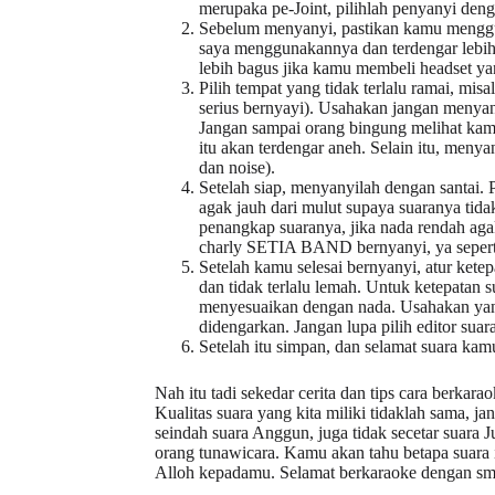
merupaka pe-Joint, pilihlah penyanyi den
Sebelum menyanyi, pastikan kamu menggu
saya menggunakannya dan terdengar lebih 
lebih bagus jika kamu membeli headset y
Pilih tempat yang tidak terlalu ramai, mis
serius bernyayi). Usahakan jangan menyan
Jangan sampai orang bingung melihat kamu
itu akan terdengar aneh. Selain itu, meny
dan noise).
Setelah siap, menyanyilah dengan santai. 
agak jauh dari mulut supaya suaranya tid
penangkap suaranya, jika nada rendah ag
charly SETIA BAND bernyanyi, ya seperti 
Setelah kamu selesai bernyanyi, atur ketep
dan tidak terlalu lemah. Untuk ketepatan
menyesuaikan dengan nada. Usahakan yang t
didengarkan. Jangan lupa pilih editor sua
Setelah itu simpan, dan selamat suara kam
Nah itu tadi sekedar cerita dan tips cara berkar
Kualitas suara yang kita miliki tidaklah sama, 
seindah suara Anggun, juga tidak secetar suara J
orang tunawicara. Kamu akan tahu betapa suara
Alloh kepadamu. Selamat berkaraoke dengan sm