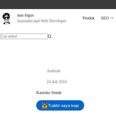
Skip
to
content
mas trigus
Produk
SEO
Journalist and Web Developer
No
results
Android
24 Juli 2016
Karaoke Smule
Traktir saya kopi