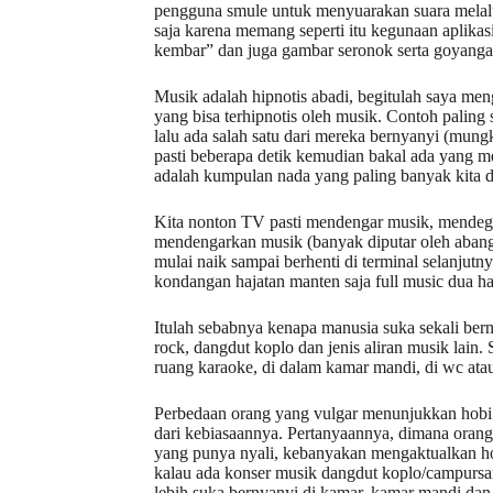
pengguna smule untuk menyuarakan suara melalui
saja karena memang seperti itu kegunaan aplika
kembar” dan juga gambar seronok serta goyangan g
Musik adalah hipnotis abadi, begitulah saya m
yang bisa terhipnotis oleh musik. Contoh paling
lalu ada salah satu dari mereka bernyanyi (mung
pasti beberapa detik kemudian bakal ada yang m
adalah kumpulan nada yang paling banyak kita d
Kita nonton TV pasti mendengar musik, mendega
mendengarkan musik (banyak diputar oleh abang-
mulai naik sampai berhenti di terminal selanjut
kondangan hajatan manten saja full music dua hari
Itulah sebabnya kenapa manusia suka sekali bern
rock, dangdut koplo dan jenis aliran musik lain
ruang karaoke, di dalam kamar mandi, di wc ata
Perbedaan orang yang vulgar menunjukkan hobi 
dari kebiasaannya. Pertanyaannya, dimana oran
yang punya nyali, kebanyakan mengaktualkan hobi
kalau ada konser musik dangdut koplo/campursa
lebih suka bernyanyi di kamar, kamar mandi dan 