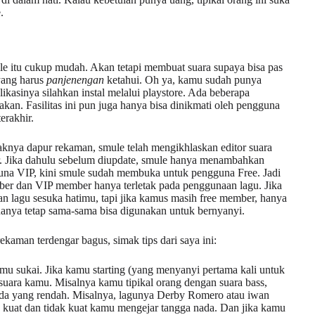
.
e itu cukup mudah. Akan tetapi membuat suara supaya bisa pas
yang harus
panjenengan
ketahui. Oh ya, kamu sudah punya
ikasinya silahkan instal melalui playstore. Ada beberapa
nakan. Fasilitas ini pun juga hanya bisa dinikmati oleh pengguna
erakhir.
ayaknya dapur rekaman, smule telah mengikhlaskan editor suara
. Jika dahulu sebelum diupdate, smule hanya menambahkan
gguna VIP, kini smule sudah membuka untuk pengguna Free. Jadi
ber dan VIP member hanya terletak pada penggunaan lagu. Jika
lagu sesuka hatimu, tapi jika kamus masih free member, hanya
anya tetap sama-sama bisa digunakan untuk bernyanyi.
ekaman terdengar bagus, simak tips dari saya ini:
amu sukai. Jika kamu starting (yang menyanyi pertama kali untuk
al suara kamu. Misalnya kamu tipikal orang dengan suara bass,
da yang rendah. Misalnya, lagunya Derby Romero atau iwan
n kuat dan tidak kuat kamu mengejar tangga nada. Dan jika kamu