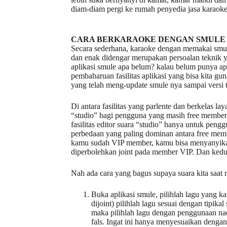
diam-diam pergi ke rumah penyedia jasa karaoke
CARA BERKARAOKE DENGAN SMULE
Secara sederhana, karaoke dengan memakai smul
dan enak didengar merupakan persoalan teknik 
aplikasi smule apa belum? kalau belum punya apl
pembaharuan fasilitas aplikasi yang bisa kita gu
yang telah meng-update smule nya sampai versi t
Di antara fasilitas yang parlente dan berkelas l
“studio” bagi pengguna yang masih free member
fasilitas editor suara “studio” hanya untuk pen
perbedaan yang paling dominan antara free mem
kamu sudah VIP member, kamu bisa menyanyikan 
diperbolehkan joint pada member VIP. Dan kedu
Nah ada cara yang bagus supaya suara kita saat r
Buka aplikasi smule, pilihlah lagu yang k
dijoint) pilihlah lagu sesuai dengan tipik
maka pilihlah lagu dengan penggunaan na
fals. Ingat ini hanya menyesuaikan denga