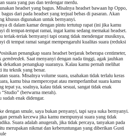
gan suara yang pas dan terdengar merdu.
nakan headset yang bagus. Misalnya headset bawaan hp Oppo,
bagus dari pada headset yang terjual bebas di pasaran. Akan
ang khusus digunakan untuk bernyanyi.
alnya di dalam kamar dengan pintu tertutup rapat (ini jika kamu
yi di tempat-tempat ramai, ingat kamu sedang memakai headset.
 teriak-teriak bernyanyi tapi orang tidak mendengar musiknya,
anyi di tempat ramai sangat mempengaruhi kualitas suara (reduksi
Posisikan penangkap suara headset berjarak beberapa centimeter,
ak
gembredek
. Saat menyanyi dengan nada tinggi, agak jauhkan
ak dekatkan penangkap suaranya. Kalau kamu pernah melihat
itu teknik yang benar.
atan suara. Misalnya volume suara, usahakan tidak terlalu keras
 suara, kamu bisa mempercepat atau memperlambat suara kamu
epat ya, soalnya, kalau tidak sesuai, sangat tidak enak
ra “Studio” (berwarna merah).
u sudah enak didengar.
aoke dengan smule, saya bukan penyanyi, tapi saya suka bernyanyi.
jangan pernah kecewa jika kamu mempunyai suara yang tidak
udika. Suara adalah anugerah, jika tidak percaya, tanyakan pada
 itu merupakan nikmat dan keberuntungan yang diberikan Gusti
ule