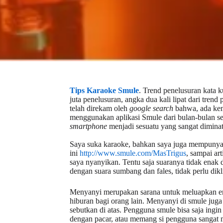
Tips Karaoke Smule
. Trend penelusuran kata 
juta penelusuran, angka dua kali lipat dari tre
telah direkam oleh
google search
bahwa, ada kem
menggunakan aplikasi Smule dari bulan-bulan s
smartphone
menjadi sesuatu yang sangat diminati
Saya suka karaoke, bahkan saya juga mempunyai 
ini
http://www.smule.com/MasTrigus
, sampai ar
saya nyanyikan. Tentu saja suaranya tidak enak 
dengan suara sumbang dan fales, tidak perlu dikl
Menyanyi merupakan sarana untuk meluapkan e
hiburan bagi orang lain. Menyanyi di smule juga
sebutkan di atas. Pengguna smule bisa saja ingi
dengan pacar, atau memang si pengguna sangat m