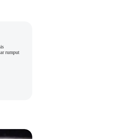
is
kar rumput