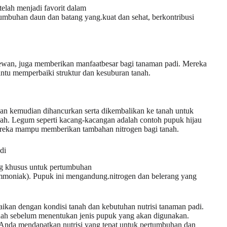
telah menjadi favorit dalam
umbuhan daun dan batang yang.kuat dan sehat, berkontribusi
ewan, juga memberikan manfaatbesar bagi tanaman padi. Mereka
ntu memperbaiki struktur dan kesuburan tanah.
n kemudian dihancurkan serta dikembalikan ke tanah untuk
nah. Legum seperti kacang-kacangan adalah contoh pupuk hijau
ereka mampu memberikan tambahan nitrogen bagi tanah.
di
ang khusus untuk pertumbuhan
mmoniak). Pupuk ini mengandung.nitrogen dan belerang yang
aikan dengan kondisi tanah dan kebutuhan nutrisi tanaman padi.
anah sebelum menentukan jenis pupuk yang akan digunakan.
Anda mendapatkan nutrisi yang tepat untuk pertumbuhan dan