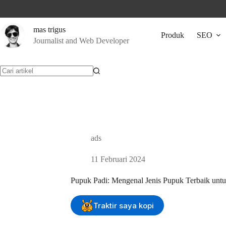
Skip
to
content
mas trigus
Produk
SEO
Journalist and Web Developer
No
results
ads
11 Februari 2024
Pupuk Padi: Mengenal Jenis Pupuk Terbaik unt
Traktir saya kopi