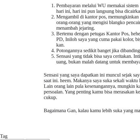
Pembayaran melalui WU memakai sistem
hari ini, hari ini pun langsung bisa dicairk
Mengambil di kantor pos, memungkinkan k
orang-orang yang mengisi blangko pencair
menambah jejaring.
Bertemu dengan petugas Kantor Pos, hehe
PD, Iniloh saya yang cuma pakai kolor, bi
kan.
Potongannya sedikit banget jika dibandin
Sensasi yang tidak bisa saya ceritakan. I
uang, bukan malah datang untuk membayar
Sensasi yang saya dapatkan ini muncul sejak sa
saat ini. heem. Makanya saya suka sekali waktu
Lain orang lain pula kesenangannya, mungkin k
persoalan. Yang penting kamu bisa merasakan ke
cukup.
Bagaimana Gan, kalau kamu lebih suka yang m
Tag