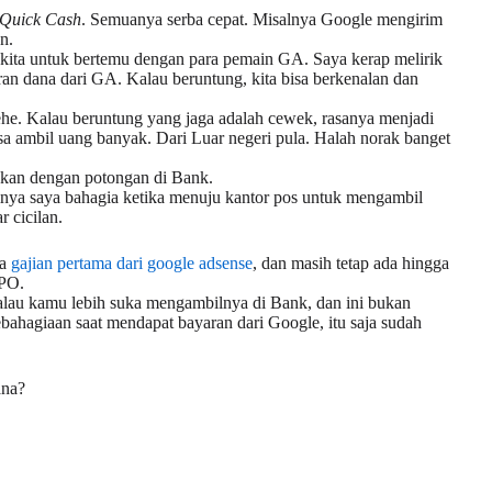
Quick Cash
. Semuanya serba cepat. Misalnya Google mengirim
an.
ita untuk bertemu dengan para pemain GA. Saya kerap melirik
an dana dari GA. Kalau beruntung, kita bisa berkenalan dan
he. Kalau beruntung yang jaga adalah cewek, rasanya menjadi
sa ambil uang banyak. Dari Luar negeri pula. Halah norak banget
gkan dengan potongan di Bank.
ntinya saya bahagia ketika menuju kantor pos untuk mengambil
 cicilan.
ya
gajian pertama dari google adsense
, dan masih tetap ada hingga
 PO.
alau kamu lebih suka mengambilnya di Bank, dan ini bukan
bahagiaan saat mendapat bayaran dari Google, itu saja sudah
ana?