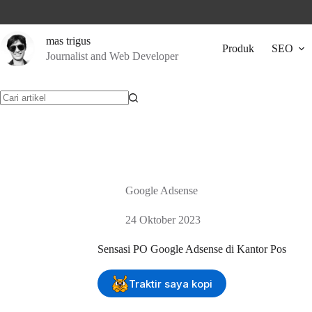
Skip
to
content
mas trigus
Produk
SEO
Journalist and Web Developer
No
results
Google Adsense
24 Oktober 2023
Sensasi PO Google Adsense di Kantor Pos
Traktir saya kopi