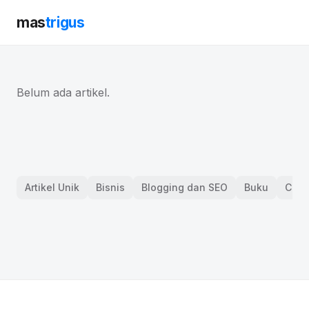
mas
trigus
Belum ada artikel.
Artikel Unik
Bisnis
Blogging dan SEO
Buku
Curh