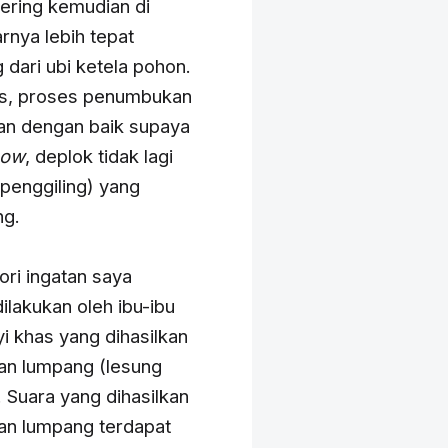
ering kemudian di
rnya lebih tepat
ari ubi ketela pohon.
us, proses penumbukan
kan dengan baik supaya
now
, deplok tidak lagi
(penggiling) yang
ng.
ri ingatan saya
lakukan oleh ibu-ibu
yi khas yang dihasilkan
dan lumpang (lesung
 Suara yang dihasilkan
dan lumpang terdapat