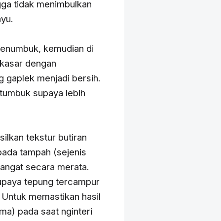
gga tidak menimbulkan
ayu.
menumbuk, kemudian di
 kasar dengan
 gaplek menjadi bersih.
itumbuk supaya lebih
lkan tekstur butiran
pada tampah (sejenis
 hangat secara merata.
upaya tepung tercampur
. Untuk memastikan hasil
a) pada saat nginteri