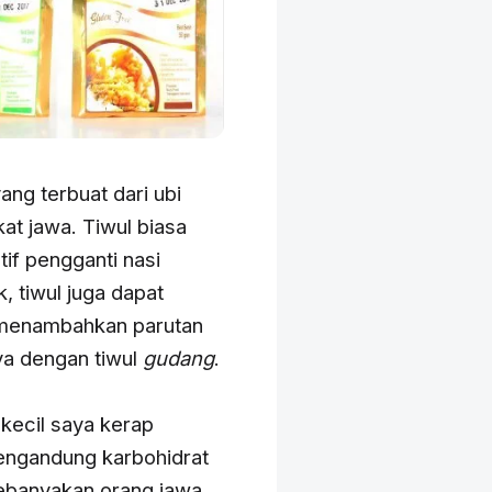
ang terbuat dari ubi
at jawa. Tiwul biasa
tif pengganti nasi
, tiwul juga dapat
 menambahkan parutan
ya dengan tiwul
gudang
.
 kecil saya kerap
engandung karbohidrat
kebanyakan orang jawa.