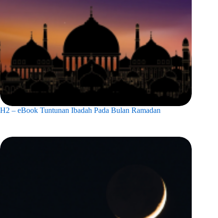
H2 – eBook Tuntunan Ibadah Pada Bulan Ramadan