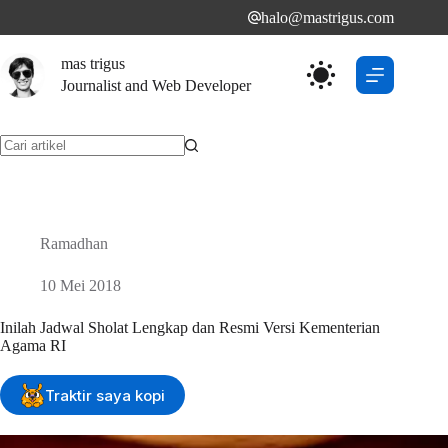
Skip
halo@mastrigus.com
to
content
mas trigus
Journalist and Web Developer
No
results
Ramadhan
10 Mei 2018
Inilah Jadwal Sholat Lengkap dan Resmi Versi Kementerian
Agama RI
Traktir saya kopi