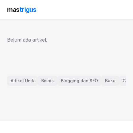
mas
trigus
Belum ada artikel.
Artikel Unik
Bisnis
Blogging dan SEO
Buku
Curh