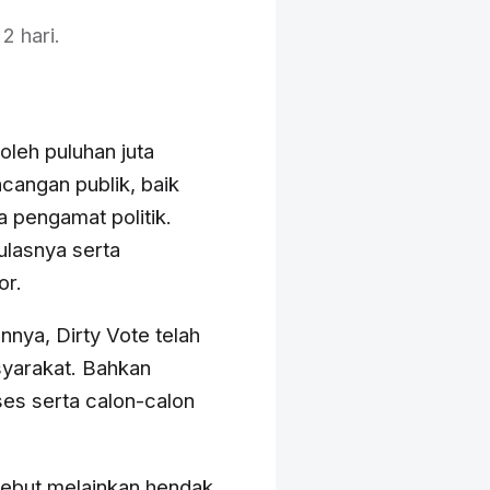
2 hari.
leh puluhan juta
ncangan publik, baik
a pengamat politik.
ulasnya serta
or.
nnya, Dirty Vote telah
syarakat. Bahkan
es serta calon-calon
rsebut melainkan hendak