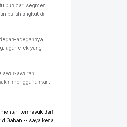
tu pun dari segmen
dan buruh angkut di
adegan-adegannya
g, agar efek yang
ba awur-awuran,
makin menggairahkan.
mentar, termasuk dari
rid Gaban -- saya kenal